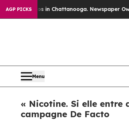
se
Chaos in Chattanooga. Newspaper Owner Calls
AGP PICKS
Menu
« Nicotine. Si elle entre 
campagne De Facto