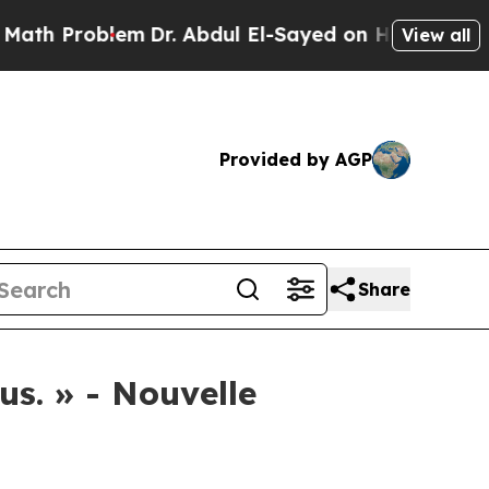
Problem
Dr. Abdul El-Sayed on Historic Michigan W
View all
Provided by AGP
Share
lus. » - Nouvelle