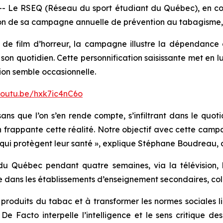
e RSEQ (Réseau du sport étudiant du Québec), en colla
tion de sa campagne annuelle de prévention au tabagisme,
e film d’horreur, la campagne illustre la dépendance à
son quotidien. Cette personnification saisissante met en lu
on semble occasionnelle.
youtu.be/hxk7ic4nC6o
sans que l’on s’en rende compte, s’infiltrant dans le quo
on frappante cette réalité. Notre objectif avec cette camp
qui protègent leur santé »
, explique Stéphane Boudreau, 
 Québec pendant quatre semaines, via la télévision, le
 dans les établissements d’enseignement secondaires, coll
produits du tabac et à transformer les normes sociales l
e Facto interpelle l’intelligence et le sens critique de