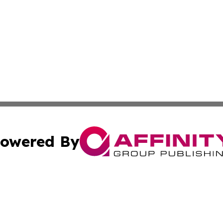
owered By
ubmit Press Release
Terms & Conditions
Copyright/DMCA
 Inc. dba Affinity Group Publishing & Kuwait Culture Guid