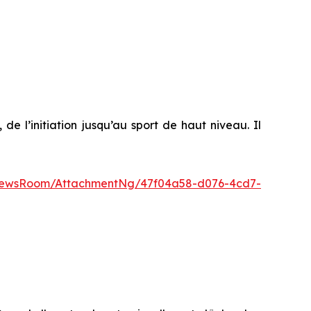
e l’initiation jusqu’au sport de haut niveau. Il
NewsRoom/AttachmentNg/47f04a58-d076-4cd7-